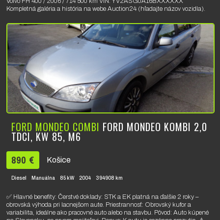
Volvo FH 400 / 2006 / 714 500 km VIN: YV2ASG0A16BXXXXXX
Kompletná galéria a história na webe Auction24 (hľadajte názov vozidla).
FORD MONDEO COMBI
FORD MONDEO KOMBI 2,0
TDCI, KW 85, M6
890 €
Košice
Diesel
Manuálna
85 kW
2004
394908 km
✅ Hlavné benefity: Čerstvé doklady: STK a EK platná na ďalšie 2 roky –
obrovská výhoda pri lacnejšom aute. Priestrannosť: Obrovský kufor a
variabilita, ideálne ako pracovné auto alebo na stavbu. Pôvod: Auto kúpené