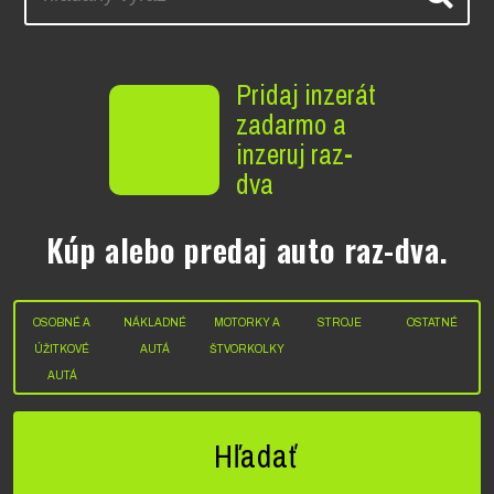
Pridaj inzerát
zadarmo a
inzeruj raz-
dva
Kúp alebo predaj auto raz-dva.
OSOBNÉ A
NÁKLADNÉ
MOTORKY A
STROJE
OSTATNÉ
ÚŽITKOVÉ
AUTÁ
ŠTVORKOLKY
AUTÁ
Hľadať