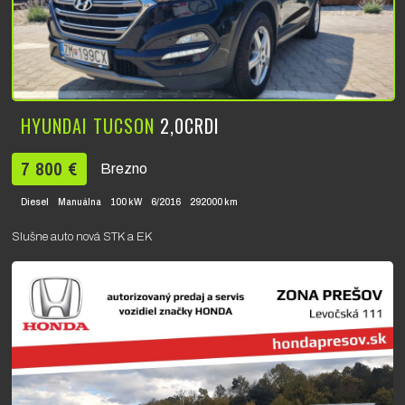
HYUNDAI TUCSON
2,0CRDI
7 800 €
Brezno
Diesel
Manuálna
100 kW
6/2016
292000 km
Slušne auto nová STK a EK