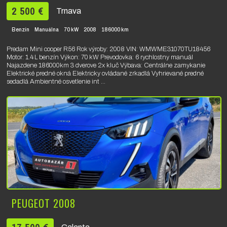
2 500 €
Trnava
Benzín
Manuálna
70 kW
2008
186000 km
Predam Mini cooper R56 Rok výroby: 2008 VIN: WMWME31070TU18456
Motor: 1.4 L benzín Výkon: 70 kW Prevodovka: 6 rychlostny manuál
Najazdene 186000km 3 dverove 2x kluč Výbava: Centrálne zamykanie
Elektrické predné okná Elektricky ovládané zrkadlá Vyhrievané predné
sedadlá Ambientné osvetlenie int ...
PEUGEOT 2008