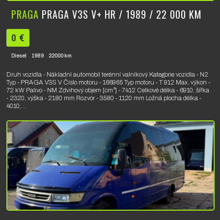
PRAGA
PRAGA V3S V+ HR / 1989 / 22 000 KM
0 €
Diesel
1989
22000 km
Druh vozidla - Nákladní automobil terénní valníkový Kategorie vozidla - N2
Typ - PRAGA V3S V Číslo motoru - 166965 Typ motoru - T 912 Max. výkon -
72 kW Palivo - NM Zdvihový objem [cm³] - 7412 Celkové délka - 6910, šířka
- 2320, výška - 2180 mm Rozvor - 3580 - 1120 mm Ložná plocha délka -
4010, ...