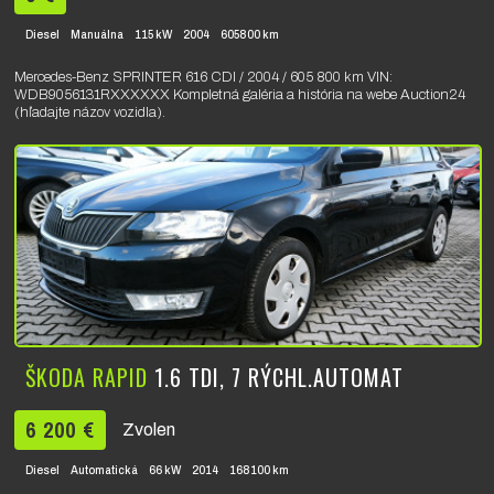
Diesel
Manuálna
115 kW
2004
605800 km
Mercedes-Benz SPRINTER 616 CDI / 2004 / 605 800 km VIN:
WDB9056131RXXXXXX Kompletná galéria a história na webe Auction24
(hľadajte názov vozidla).
ŠKODA RAPID
1.6 TDI, 7 RÝCHL.AUTOMAT
6 200 €
Zvolen
Diesel
Automatická
66 kW
2014
168100 km