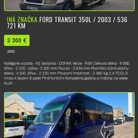
INÁ ZNAČKA
FORD TRANSIT 350L / 2003 / 536
721 KM
3 300 €
2003
Kategorie vozidla - N1 Varianta - D0FAK Verze - R56 Celková délka - 6 660,
šířka - 2 200, výška - 3 100 mm Rozvor - 3 954 mm Rozměry ložné plochy
délka - 4 100, šířka - 2 120 mm Provozní hmotnost - 2 480 kg 2,4 TDDi 3
místa k sezení 8 palet Plně funkční Kompletná galéria a história na webe
Auct ...