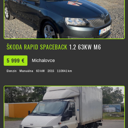
ŠKODA RAPID SPACEBACK
1.2 63KW M6
5 999 €
Michalovce
Benzín
Manuálna
63 kW
2015
110641 km