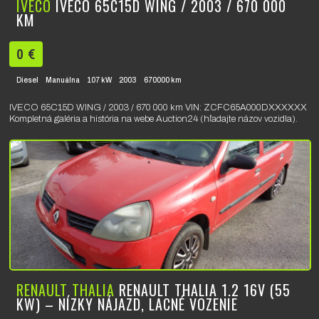
IVECO
IVECO 65C15D WING / 2003 / 670 000
KM
0 €
Diesel
Manuálna
107 kW
2003
670000 km
IVECO 65C15D WING / 2003 / 670 000 km VIN: ZCFC65A000DXXXXXX
Kompletná galéria a história na webe Auction24 (hľadajte názov vozidla).
RENAULT THALIA
RENAULT THALIA 1.2 16V (55
KW) – NÍZKY NÁJAZD, LACNÉ VOZENIE