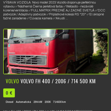
VÝBAVA VOZIDLA: Nový model 2023 Vozidlo disponuje perfektnou
výbavou ✅️Nádherná Čierna perleťová farba ✅️Webasto - nezávislé
kúrenie/ventilácia ✅️FULL MATRIX PREDNÉ AJ ZADNÉ SVETLÁ ✅️DCC
podvozok / Adaptívny podvozok ✅️Príplatkové kolesá RS "20" ✅️El.sklopné
ťažné zariadenie ✅️Cúvacia kamera ✅️Akusti ...
VOLVO
VOLVO FH 400 / 2006 / 714 500 KM
0 €
Diesel
Automatická
294 kW
2006
714500 km