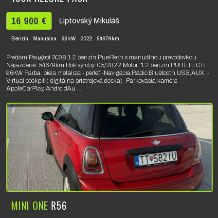
16 900 €
Liptovský Mikuláš
Benzín
Manuálna
96 kW
2022
54679 km
Predám Peugeot 3008 1.2 benzín PureTech s manuálnou prevodovkou.
Najazdené: 54679km Rok výroby: 05/2022 Motor: 1.2 benzín PURETECH
96KW Farba: biela metalíza - perleť -Navigácia,Rádio,Bluetooth,USB,AUX, -
Virtual cockpit ( digitálna prístrojová doska) -Parkovacia kamera -
AppleCarPlay, AndroidAu ...
MINI ONE
R56