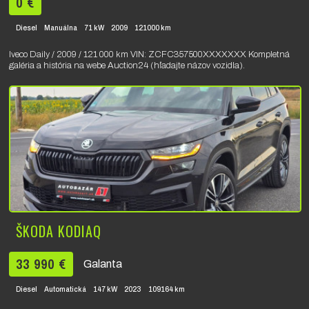
0 €
Diesel
Manuálna
71 kW
2009
121000 km
Iveco Daily / 2009 / 121 000 km VIN: ZCFC357500XXXXXXX Kompletná
galéria a história na webe Auction24 (hľadajte názov vozidla).
ŠKODA KODIAQ
33 990 €
Galanta
Diesel
Automatická
147 kW
2023
109164 km