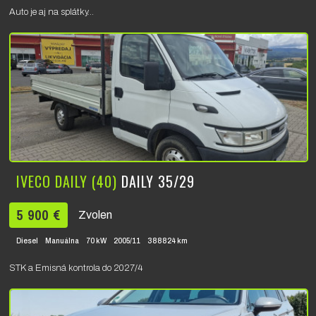
Auto je aj na splátky...
IVECO DAILY (40)
DAILY 35/29
5 900 €
Zvolen
Diesel
Manuálna
70 kW
2005/11
388824 km
STK a Emisná kontrola do 2027/4