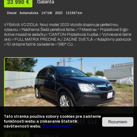
33 990 €
Galanta
Diesel
Automatická
147 kW
2023
131947 km
VÝBAVA VOZIDLA: Nový model 2023 Vozidlo disponuje perfektnou
výbavou ✅️Nádherná Šedá perleťová farba ✅️7-Miestna✅️ Príplatkové Ergo-
Active masážne sedačky✅️CANTON-Príplatková hudba ✅️Vyhrievané čelné
sklo ✅️FULL MATRIX PREDNÉ AJ ZADNÉ SVETLÁ ✅️Adaptívny podvozok
✅️El.sklopné ťažné zariadenie ✅️360* Cú ...
Táto stránka používa súbory cookies pre zaistenie
OPEL ANTARA
2.0 CDTI COSMO 4X4
funkčnosti webu a získavanie štatistík
Rozumiem
návštevnosti webu.
Viac informácií.
4 590 €
Michalovce