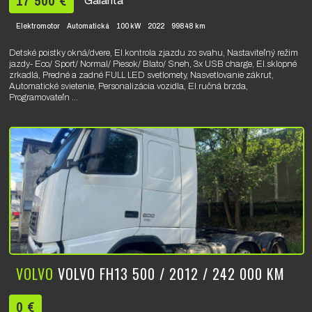
17 500 €
Galanta
Elektromotor
Automatická
100 kW
2022
99848 km
Detské poistky okná/dvere, El.kontrola zjazdu zo svahu, Nastaviteľný režim
jazdy- Eco/ Sport/ Normal/ Piesok/ Blato/ Sneh, 3x USB charge, El.sklopné
zrkadlá, Predné a zadné FULL LED svetlomety, Nasvetlovanie zákrut,
Automatické svietenie, Personalizácia vozidla, El.ručná brzda,
Programovateľn ...
VOLVO
VOLVO FH13 500 / 2012 / 242 000 KM
0 €