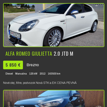
ALFA ROMEO GIULIETTA
2.0 JTD M
5 850 €
Brezno
Diesel
Manuálna
125 kW
2012
163500 km
Nové olej ,filtre, podvozok Nová STK a EK CENA PEVNÁ