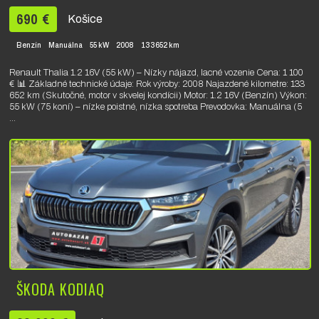
690 €
Košice
Benzín
Manuálna
55 kW
2008
133652 km
Renault Thalia 1.2 16V (55 kW) – Nízky nájazd, lacné vozenie Cena: 1 100
€ 📊 Základné technické údaje: Rok výroby: 2008 Najazdené kilometre: 133
652 km (Skutočné, motor v skvelej kondícii) Motor: 1.2 16V (Benzín) Výkon:
55 kW (75 koní) – nízke poistné, nízka spotreba Prevodovka: Manuálna (5
...
ŠKODA KODIAQ