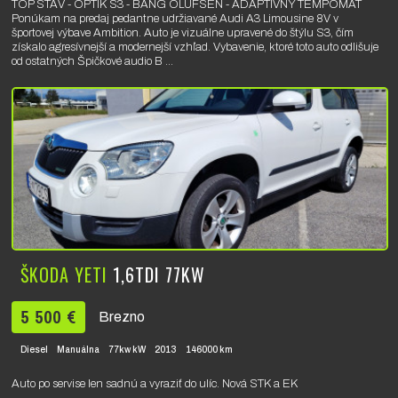
TOP STAV - OPTIK S3 - BANG OLUFSEN - ADAPTÍVNY TEMPOMAT
Ponúkam na predaj pedantne udržiavané Audi A3 Limousine 8V v
športovej výbave Ambition. Auto je vizuálne upravené do štýlu S3, čím
získalo agresívnejší a modernejší vzhľad. Vybavenie, ktoré toto auto odlišuje
od ostatných Špičkové audio B ...
ŠKODA YETI
1,6TDI 77KW
5 500 €
Brezno
Diesel
Manuálna
77kw kW
2013
146000 km
Auto po servise len sadnú a vyraziť do ulíc. Nová STK a EK