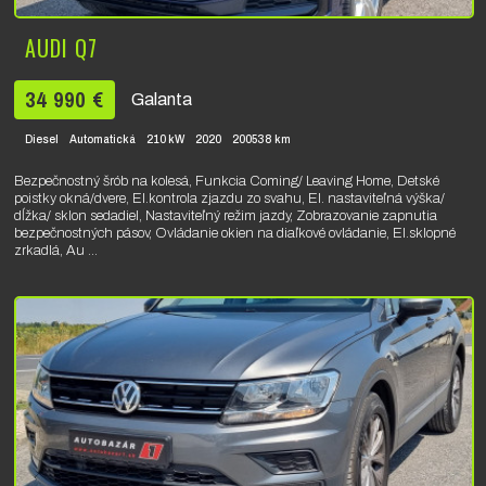
AUDI Q7
34 990 €
Galanta
Diesel
Automatická
210 kW
2020
200538 km
Bezpečnostný šrób na kolesá, Funkcia Coming/ Leaving Home, Detské
poistky okná/dvere, El.kontrola zjazdu zo svahu, El. nastaviteľná výška/
dĺžka/ sklon sedadiel, Nastaviteľný režim jazdy, Zobrazovanie zapnutia
bezpečnostných pásov, Ovládanie okien na diaľkové ovládanie, El.sklopné
zrkadlá, Au ...