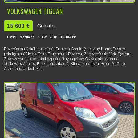
VOLKSWAGEN TIGUAN
15 600 €
Galanta
Diesel
Manuálna
85 kW
2018
161047 km
Bezpečnostný šrób na kolesá, Funkcia Coming/ Leaving Home, Detské
poistky okná/dvere, ThinkBlue tréner, Rezerva, Zabezpečenie MetaSystem,
Zobrazovanie zapnutia bezpečnostných pásov, Ovládanie okien na
diaľkové ovládanie, El.sklopné zrkadlá, Klimatizácia s funkciou AirCare,
Automatické doplnko ...