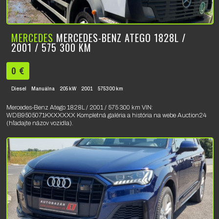
MERCEDES
MERCEDES-BENZ ATEGO 1828L /
2001 / 575 300 KM
0 €
Diesel
Manuálna
205 kW
2001
575300 km
Mercedes-Benz Atego 1828L / 2001 / 575 300 km VIN:
WDB9505071KXXXXXX Kompletná galéria a história na webe Auction24
(hľadajte názov vozidla).