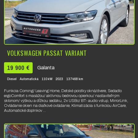
VOLKSWAGEN PASSAT VARIANT
19 900 €
Galanta
Diesel
Automatická
110 kW
2023
137468 km
Funkcia Coming/ Leaving Home, Detské poistky okná/dvere, Sedadlo
ergoComfort s masážou/ aktívnou bedrovou opierkou/ nastaviteľným
sklonom/ výškou a dĺžkou sedáku, 2x USBc/ BT- audio vstup, MirrorLink,
Ovládanie okien na diaľkové ovládanie, Klimatizácia s funkciou AirCare,
Automatické doplnkov ...