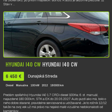
na Slovensku, po prvom majiteľovi. Bonus: K autu je sezónne prezutie. ⚠️
Stav v ...
HYUNDAI I40 CW
HYUNDAI I40 CW
6 450 €
Dunajská Streda
Diesel
Manuálna
100 kW
2012
180000 km
Predám spoľahlivý Hyundai I40 1.7 CRDi diesel 100Kw, 6. st. manuál,
najazdené 180 000km, STK a EK do 20.05.2027. Auto jazdí ako má, bolo o
neho dobre starané, pravidelne servisované a udržiavané. Je to ročník 12/12
takže na svoj vek už má právo na nejaké malé vizuálne nedokonalosti od
kamienkov ...