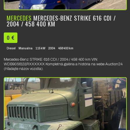
MERCEDES
MERCEDES-BENZ STRIKE 616 CDI /
2004 / 458 400 KM
0 €
Diesel
Manuálna
115 kW
2004
458400 km
Mercedes-Benz STRIKE 616 CDI / 2004 / 458 400 km VIN:
WDB9056131RXXXXXX Kompletná galéria a história na webe Auction24
(hľadajte názov vozidla).