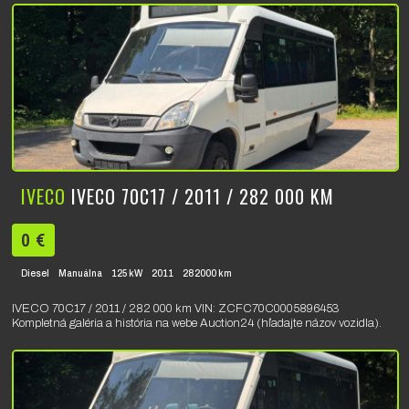
IVECO
IVECO 70C17 / 2011 / 282 000 KM
0 €
Diesel
Manuálna
125 kW
2011
282000 km
IVECO 70C17 / 2011 / 282 000 km VIN: ZCFC70C0005896453
Kompletná galéria a história na webe Auction24 (hľadajte názov vozidla).