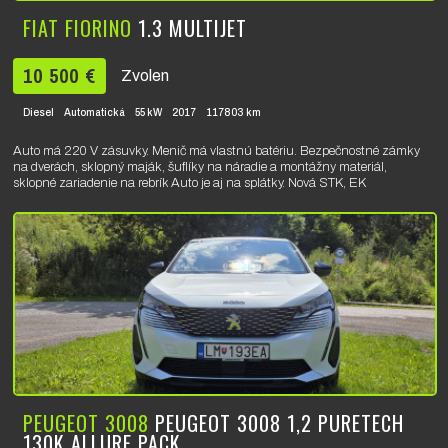
FIAT FIORINO
1.3 MULTIJET
10 500 €
Zvolen
Diesel
Automatická
55 kW
2017
117803 km
Auto má 220 V zásuvky. Menič má vlastnú batériu. Bezpečnostné zámky
na dverách, sklopný maják, šuflíky na náradie a montážny materiál,
sklopné zariadenie na rebrík Auto je aj na splátky. Nová STK, EK
PEUGEOT 3008
PEUGEOT 3008 1,2 PURETECH
130K ALLURE PACK