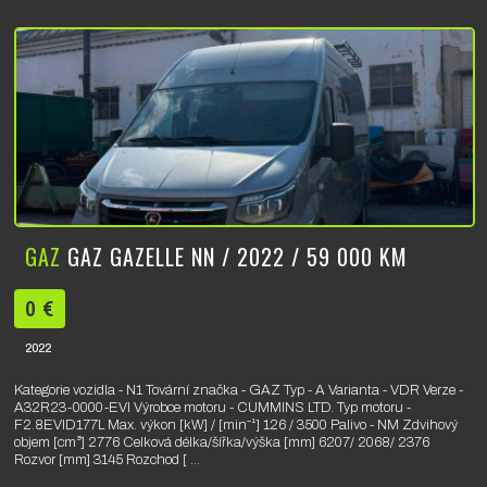
GAZ
GAZ GAZELLE NN / 2022 / 59 000 KM
0 €
2022
Kategorie vozidla - N1 Tovární značka - GAZ Typ - A Varianta - VDR Verze -
A32R23-0000-EVI Výrobce motoru - CUMMINS LTD. Typ motoru -
F2.8EVID177L Max. výkon [kW] / [min⁻¹] 126 / 3500 Palivo - NM Zdvihový
objem [cm³] 2776 Celková délka/šířka/výška [mm] 6207/ 2068/ 2376
Rozvor [mm] 3145 Rozchod [ ...