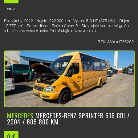
2012
Rok výroby: 2012 · Najeto: 242 000 km · Výkon: 510 HP (375 kW) · Objem:
12 777 cm³ · Palivo: diesel · Počet náprav: 3 · Stav: ojeté Kompletná galéria
a história na webe Auction24 (hľadajte názov vozidla).
REKLAMA #1756282
MERCEDES
MERCEDES-BENZ SPRINTER 616 CDI /
2004 / 605 800 KM
0 €