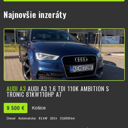
Najnovšie inzeráty
AUDI A3
AUDI A3 1.6 TDI 110K AMBITION S
TRONIC 81KW110HP A7
9 500 €
Košice
Diesel
Automatická
81 kW
2014
315000 km