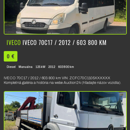
IVECO
IVECO 70C17 / 2012 / 603 800 KM
0 €
Diesel
Manuálna
125 kW
2012
603800 km
IVECO 70C17 / 2012 / 603 800 km VIN: ZCFC70C1105XXXXXX
Kompletná galéria a história na webe Auction24 (hľadajte názov vozidla).