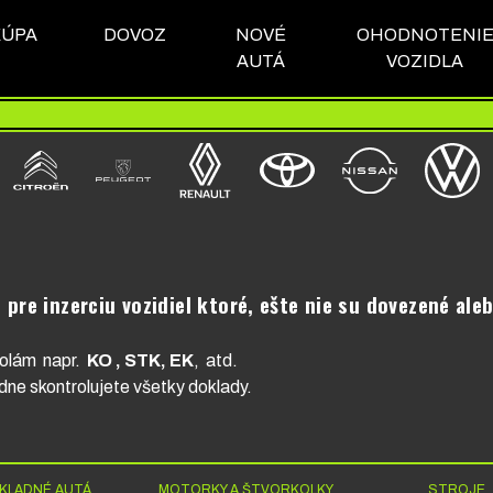
KÚPA
DOVOZ
NOVÉ
OHODNOTENI
AUTÁ
VOZIDLA
 pre inzerciu vozidiel ktoré, ešte nie su dovezené ale
rolám napr.
KO , STK, EK
, atd.
dne skontrolujete všetky doklady.
KLADNÉ AUTÁ
MOTORKY A ŠTVORKOLKY
STROJE