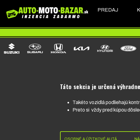
PREDAJ
Táto sekcia je určená výhradne
Takéto vozidlá podliehajú kont
Preto si vždy pred kúpou dôsle
OSOBNÉ A ÚŽITKOVÉ AUTÁ
NÁ