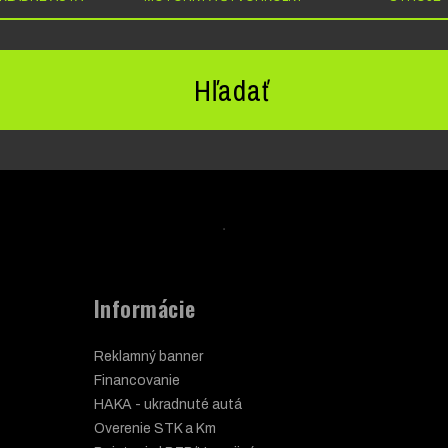
Hľadať
Informácie
Reklamný banner
Financovanie
HAKA - ukradnuté autá
Overenie STK a Km