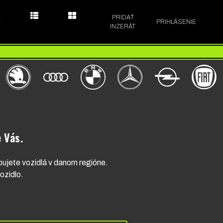
E
PRIDAŤ
PRIHLÁSENIE
INZERÁT
 Vás.
upujete vozidlá v danom regióne.
vozidlo.