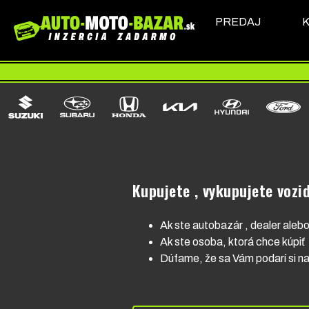
PREDAJ
Kupujete , vykupujete vozid
Ak ste autobazár , dealer alebo
Ak ste osoba, ktorá chce kúpiť v
Dúfame, že sa Vám podarí si na