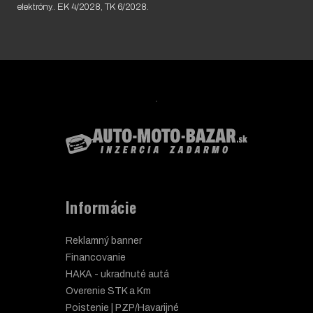
elektróny.. EK 4/2028, TK 6/2028.
Informácie
Reklamný banner
Financovanie
HAKA - ukradnuté autá
Overenie STK a Km
Poistenie | PZP/Havarijné