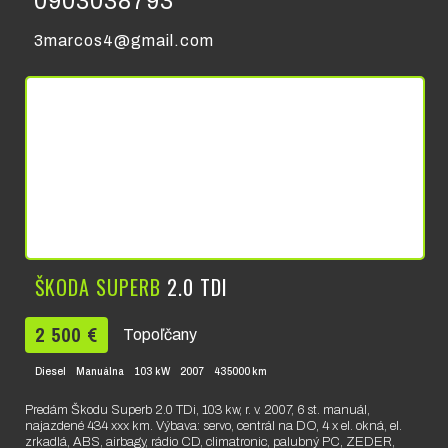
0903038793
3marcos4@gmail.com
ŠKODA SUPERB
2.0 TDI
2 500 €
Topoľčany
Diesel
Manuálna
103 kW
2007
435000 km
Predám Škodu Superb 2.0 TDi, 103 kw, r. v. 2007, 6 st. manuál,
najazdené 434 xxx km. Výbava: servo, centrál na DO, 4 x el. okná, el.
zrkadlá, ABS, airbagy, rádio CD, climatronic, palubný PC, ZEDER,