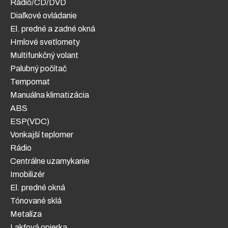
Rádio/CD/DVD
Diaľkové ovládanie
El. predné a zadné okná
Hmlové svetlomety
Multifunkčný volant
Palubný počítač
Tempomat
Manuálna klimatizácia
ABS
ESP(VDC)
Vonkajší teplomer
Rádio
Centrálne uzamykanie
Imobilizér
El. predné okná
Tónované sklá
Metalíza
Lakťová opierka