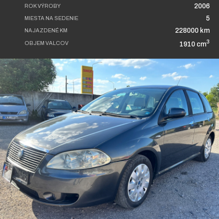
2006
ROK VÝROBY
5
MIESTA NA SEDENIE
228000 km
NAJAZDENÉ KM
3
OBJEM VALCOV
1910 cm