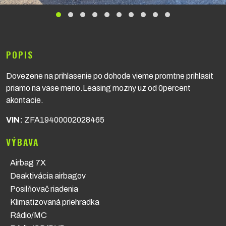
POPIS
Dovezene na prihlasenie po dohode vieme promtne prihlasit
priamo na vase meno.Leasing mozny uz od 0percent
akontacie.
VIN:
ZFA19400002028465
VÝBAVA
Airbag 7X
Deaktivácia airbagov
Posilňovač riadenia
Klimatizovaná priehradka
Rádio/MC